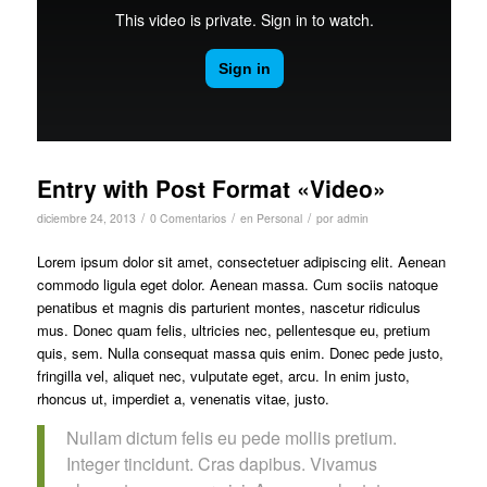
Entry with Post Format «Video»
/
/
/
diciembre 24, 2013
0 Comentarios
en
Personal
por
admin
Lorem ipsum dolor sit amet, consectetuer adipiscing elit. Aenean
commodo ligula eget dolor. Aenean massa. Cum sociis natoque
penatibus et magnis dis parturient montes, nascetur ridiculus
mus. Donec quam felis, ultricies nec, pellentesque eu, pretium
quis, sem. Nulla consequat massa quis enim. Donec pede justo,
fringilla vel, aliquet nec, vulputate eget, arcu. In enim justo,
rhoncus ut, imperdiet a, venenatis vitae, justo.
Nullam dictum felis eu pede mollis pretium.
Integer tincidunt. Cras dapibus. Vivamus