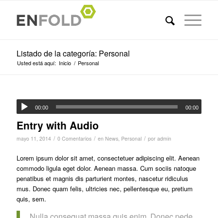
Listado de la categoría: Personal
Usted está aquí:
Inicio
/
Personal
00:00
00:00
Entry with Audio
/
/
/
mayo 11, 2014
0 Comentarios
en
News
,
Personal
por
admin
Lorem ipsum dolor sit amet, consectetuer adipiscing elit. Aenean
commodo ligula eget dolor. Aenean massa. Cum sociis natoque
penatibus et magnis dis parturient montes, nascetur ridiculus
mus. Donec quam felis, ultricies nec, pellentesque eu, pretium
quis, sem.
Nulla consequat massa quis enim. Donec pede