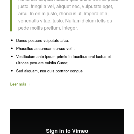
justo, fringilla vel, aliquet nec, vulputate eget,
arcu. In enim justo, rhoncus ut, imperdiet a,
venenatis vitae, justo. Nullam dictum felis eu
pede mollis pretium. Integer.
Donec posuere vulputate arcu.
Phasellus accumsan cursus velit.
Vestibulum ante ipsum primis in faucibus orci luctus et
ultrices posuere cubilia Curae;
Sed aliquam, nisi quis porttitor congue
Leer más