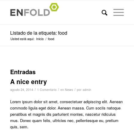
Listado de la etiqueta: food
Usted está aquí:
Inicio
/
food
Entradas
A nice entry
/
/
/
agosto 24, 2014
1 Comentario
en
News
por
admin
Lorem ipsum dolor sit amet, consectetuer adipiscing elit. Aenean
commodo ligula eget dolor. Aenean massa. Cum sociis natoque
penatibus et magnis dis parturient montes, nascetur ridiculus
mus. Donec quam felis, ultricies nec, pellentesque eu, pretium
quis, sem.