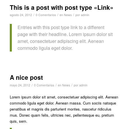
This is a post with post type «Link»
/
/
/
agosto 24, 2012
0 Comentarios
en
News
por
admin
Entries with this post type link to a different
page with their headline. Lorem ipsum dolor sit
amet, consectetuer adipiscing elit. Aenean
commodo ligula eget dolor.
A nice post
/
/
/
mayo 24, 2012
0 Comentarios
en
News
por
admin
Lorem ipsum dolor sit amet, consectetuer adipiscing elit. Aenean
commodo ligula eget dolor. Aenean massa. Cum sociis natoque
penatibus et magnis dis parturient montes, nascetur ridiculus
mus. Donec quam felis, ultricies nec, pellentesque eu, pretium
quis, sem.