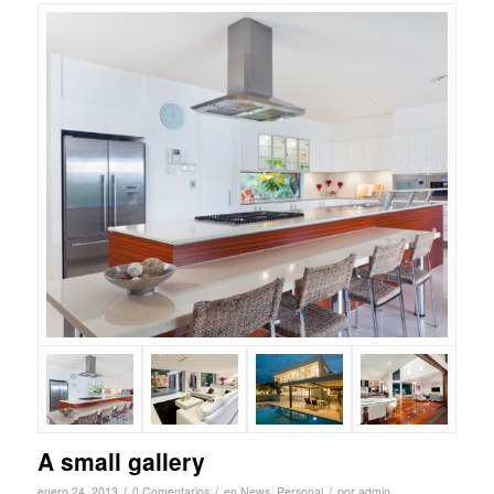
A small gallery
/
/
/
enero 24, 2013
0 Comentarios
en
News
,
Personal
por
admin