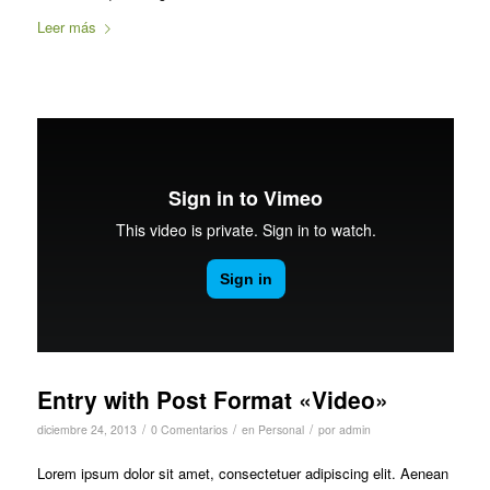
Leer más
Entry with Post Format «Video»
/
/
/
diciembre 24, 2013
0 Comentarios
en
Personal
por
admin
Lorem ipsum dolor sit amet, consectetuer adipiscing elit. Aenean