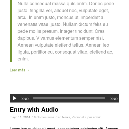
Nulla consequat massa quis enim. Donec pede
justo, fringilla vel, aliquet nec, vulputate eget,
arcu. In enim justo, rhoncus ut, imperdiet a,
venenatis vitae, justo. Nullam dictum felis eu
pede mollis pretium. Integer tincidunt. Cras
dapibus. Vivamus elementum semper nisi.
Aenean vulputate eleifend tellus. Aenean leo
ligula, porttitor eu, consequat vitae, eleifend ac,
enim.
Leer más
00:00
00:00
Entry with Audio
/
/
/
mayo 11, 2014
0 Comentarios
en
News
,
Personal
por
admin
Lorem ipsum dolor sit amet, consectetuer adipiscing elit. Aenean