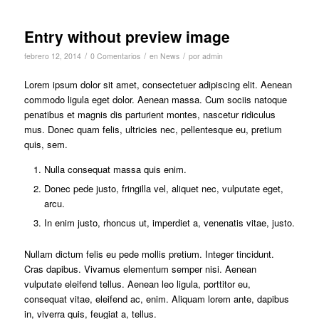
Entry without preview image
/
/
/
febrero 12, 2014
0 Comentarios
en
News
por
admin
Lorem ipsum dolor sit amet, consectetuer adipiscing elit. Aenean
commodo ligula eget dolor. Aenean massa. Cum sociis natoque
penatibus et magnis dis parturient montes, nascetur ridiculus
mus. Donec quam felis, ultricies nec, pellentesque eu, pretium
quis, sem.
Nulla consequat massa quis enim.
Donec pede justo, fringilla vel, aliquet nec, vulputate eget,
arcu.
In enim justo, rhoncus ut, imperdiet a, venenatis vitae, justo.
Nullam dictum felis eu pede mollis pretium. Integer tincidunt.
Cras dapibus. Vivamus elementum semper nisi. Aenean
vulputate eleifend tellus. Aenean leo ligula, porttitor eu,
consequat vitae, eleifend ac, enim. Aliquam lorem ante, dapibus
in, viverra quis, feugiat a, tellus.