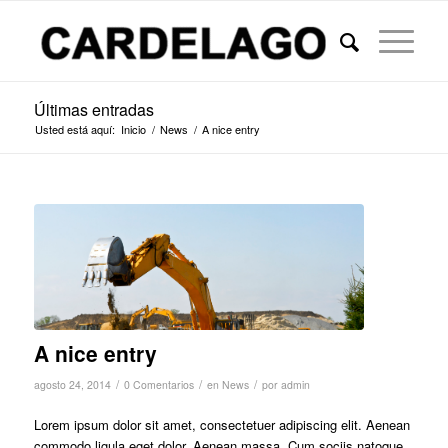
Últimas entradas
Usted está aquí:
Inicio
/
News
/
A nice entry
A nice entry
/
/
/
agosto 24, 2014
0 Comentarios
en
News
por
admin
Lorem ipsum dolor sit amet, consectetuer adipiscing elit. Aenean
commodo ligula eget dolor. Aenean massa. Cum sociis natoque