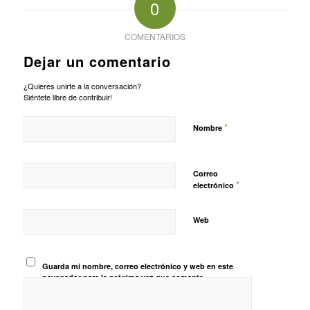
0
COMENTARIOS
Dejar un comentario
¿Quieres unirte a la conversación?
Siéntete libre de contribuir!
*
Nombre
Correo
*
electrónico
Web
Guarda mi nombre, correo electrónico y web en este
navegador para la próxima vez que comente.