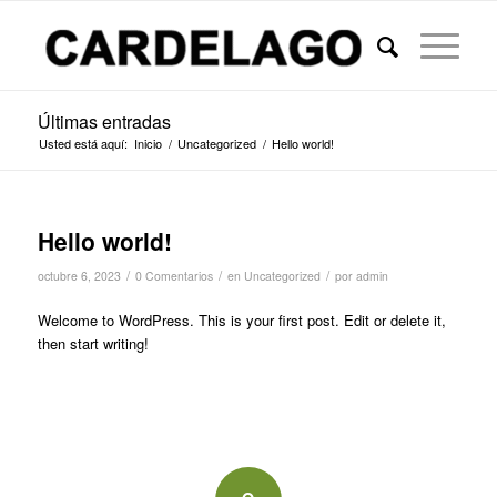
Últimas entradas
Usted está aquí:
Inicio
/
Uncategorized
/
Hello world!
Hello world!
/
/
/
octubre 6, 2023
0 Comentarios
en
Uncategorized
por
admin
Welcome to WordPress. This is your first post. Edit or delete it,
then start writing!